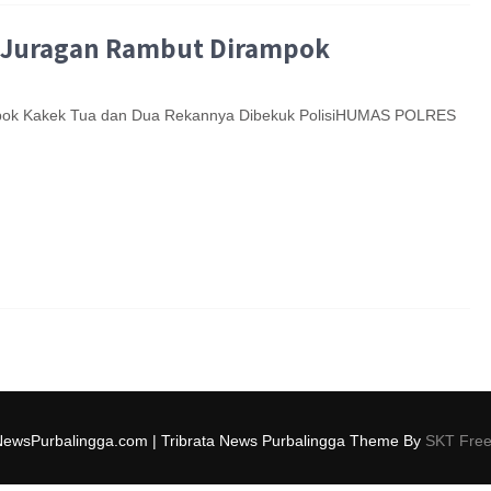
i, Juragan Rambut Dirampok
ampok Kakek Tua dan Dua Rekannya Dibekuk PolisiHUMAS POLRES
NewsPurbalingga.com | Tribrata News Purbalingga Theme By
SKT Fre